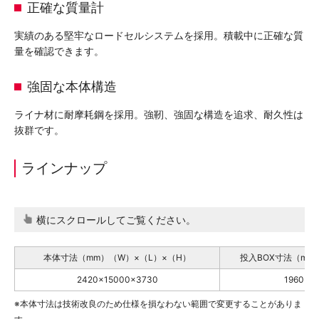
正確な質量計
実績のある堅牢なロードセルシステムを採用。積載中に正確な質
量を確認できます。
強固な本体構造
ライナ材に耐摩耗鋼を採用。強靭、強固な構造を追求、耐久性は
抜群です。
ラインナップ
横にスクロールしてご覧ください。
本体寸法（mm）（W）×（L）×（H）
投入BOX寸法（mm
2420×15000×3730
1960×1
※本体寸法は技術改良のため仕様を損なわない範囲で変更することがありま